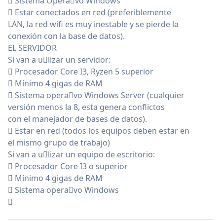
 Sistema Opera􀆟vo Windows
 Estar conectados en red (preferiblemente
LAN, la red wifi es muy inestable y se pierde la
conexión con la base de datos).
EL SERVIDOR
Si van a u􀆟lizar un servidor:
 Procesador Core I3, Ryzen 5 superior
 Mínimo 4 gigas de RAM
 Sistema opera􀆟vo Windows Server (cualquier
versión menos la 8, esta genera conflictos
con el manejador de bases de datos).
 Estar en red (todos los equipos deben estar en
el mismo grupo de trabajo)
Si van a u􀆟lizar un equipo de escritorio:
 Procesador Core I3 o superior
 Mínimo 4 gigas de RAM
 Sistema opera􀆟vo Windows
